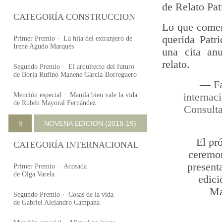
de Relato Pat
CATEGORÍA CONSTRUCCION
Lo que comen
querida Patri
Primer Premio · La hija del extranjero de
Irene Agudo Marqués
una cita an
relato.
Segundo Premio · El arquitecto del futuro
de Borja Rufino Manene Garcia-Borreguero
—
F
Mención especial ·
Manila bien vale la vida
internac
de Rubén Mayoral Fernández
Consulta
9
NOVENA EDICION (2018-19)
El pr
CATEGORÍA INTERNACIONAL
ceremon
present
Primer Premio · Acosada
de Olga Varela
edici
Ma
Segundo Premio · Cosas de la vida
de Gabriel Alejandro Campana