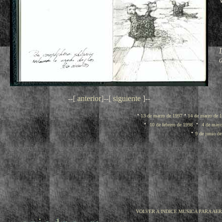
d
--[
anterior
]--[
siguiente
]--
·
·
13 de marzo de 1997
14 de marzo de 
·
·
10 de febrero de 1998
4 de mayo
·
9 de junio d
VOLVER A INDICE MUSICA PARA AE