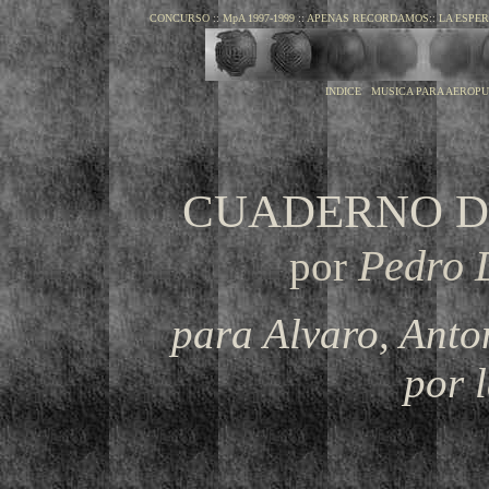
CONCURSO
::
MpA 1997-1999
::
APENAS RECORDAMOS
::
LA ESPE
INDICE MUSICA PARA AEROP
CUADERNO D
Pedro D
por
para Alvaro, Anto
por 